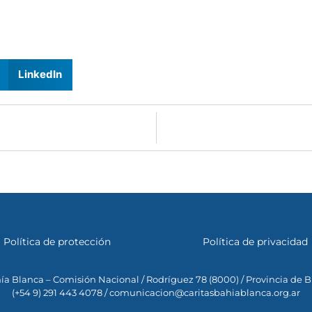
LinkedIn
Política de protección
Política de privacidad
ía Blanca – Comisión Nacional / Rodríguez 78 (8000) / Provincia de 
(+54 9) 291 443 4078 / comunicacion@caritasbahiablanca.org.ar