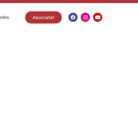
ades
Asociate!