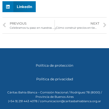
LinkedIn
PREVIOUS
NEXT
Celebramos tu paso en nuestras vidas
¿Cómo construir precios en tiempos de inflación?
Política de protección
Política de privacidad
Cáritas Bahía Blanca – Comisión Nacional / Rodríguez 78 (8000) /
Provincia de Buenos Aires
(+54 9) 291 443 4078 / comunicacion@caritasbahiablanca.org.ar